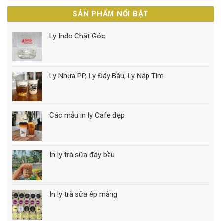
SẢN PHẨM NỔI BẬT
Ly Indo Chặt Góc
Ly Nhựa PP, Ly Đáy Bầu, Ly Nắp Tim
Các mẫu in ly Cafe đẹp
In ly trà sữa đáy bầu
In ly trà sữa ép màng