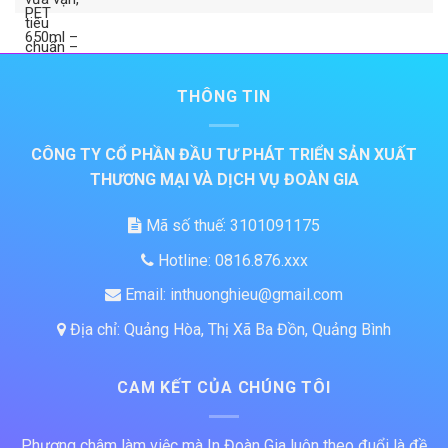
THÔNG TIN
CÔNG TY CỔ PHẦN ĐẦU TƯ PHÁT TRIỂN SẢN XUẤT
THƯƠNG MẠI VÀ DỊCH VỤ ĐOÀN GIA
Mã số thuế: 3101091175
Hotline: 0816.876.xxx
Email: inthuonghieu@gmail.com
Địa chỉ: Quảng Hòa, Thị Xã Ba Đồn, Quảng Bình
CAM KẾT CỦA CHÚNG TÔI
Phương châm làm việc mà In Đoàn Gia luôn theo đuổi là đề