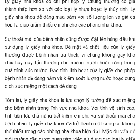
Ly giấy nha khoa có chi phí hợp lý. Chúng thường có giá
thành thấp hơn so với các loại ly nhựa hoặc ly thủy tinh. Ly
giấy nha khoa dễ dàng mua sắm với số lượng lớn và giá cả
hợp lý, giúp giảm thiểu chi phí cho các phòng nha khoa.
Sự thoải mái của bệnh nhân cũng được đặt lên hàng đầu khi
sử dụng ly giấy nha khoa. Bề mặt và chất liệu của ly giấy
thường được bệnh nhân ưa thích, vì chúng không gây khó
chịu hay gây tổn thương cho miệng, nướu hoặc răng trong
quá trình súc miệng. Đặc tính linh hoạt của ly giấy cho phép
bệnh nhân dễ dàng nắm và kiểm soát lượng nước hoặc dung
dịch súc miệng một cách dễ dàng.
Tóm lại, ly giấy nha khoa là lựa chọn lý tưởng để súc miệng
cho bệnh nhân trong lĩnh vực nha khoa. Với tính vệ sinh cao,
tính tiện lợi, khả năng tiết kiệm chi phí, và sự thoải mái cho
bệnh nhân, ly giấy nha khoa đã trở thành một công cụ không
thể thiếu trong các phòng nha khoa hiện đại. Mặc dù vấn đề
môi trường cần được quan tâm, việc sử dụng các loại ly giấy