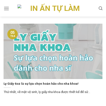
Skip
to
content
05
Th4
Ly Giấy 6oz là sự lựa chọn hoàn hảo cho nha khoa!
Thứ nhất, về mặt vệ sinh, ly giấy nha khoa được thiết kế để sử...