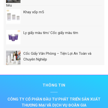
Khay xốp m5
Ly giấy màu tím/ Cốc giấy màu tím
Cốc Giấy Văn Phòng – Tiện Lợi An Toàn và
Chuyên Nghiệp
THÔNG TIN
CÔNG TY CỔ PHẦN ĐẦU TƯ PHÁT TRIỂN SẢN XUẤT
THƯƠNG MẠI VÀ DỊCH VỤ ĐOÀN GIA