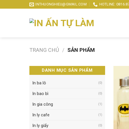
Skip
INTHUONGHIEU@GMAIL.COM
HOTLINE: 0816.8
to
content
TRANG CHỦ
/
SẢN PHẨM
DANH MỤC SẢN PHẨM
In ba lô
(0)
In bao bì
(0)
In gia công
(1)
In ly cafe
(1)
In ly giấy
(0)