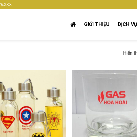
76.XXX
GIỚI THIỆU
DỊCH V
Hiển t