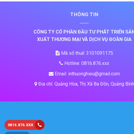
THÔNG TIN
CÔNG TY CỔ PHẦN ĐẦU TƯ PHÁT TRIỂN SẢ
XUẤT THƯƠNG MẠI VÀ DỊCH VỤ ĐOÀN GIA
Mã số thuế: 3101091175
Hotline: 0816.876.xxx
Email: inthuonghieu@gmail.com
Địa chỉ: Quảng Hòa, Thị Xã Ba Đồn, Quảng Bìn
0816.876.XXX