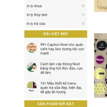
In ly nhựa
(2)
In ly thủy tinh
(1)
In ly trà sữa
(2)
BÀI VIẾT MỚI
99+ Caption Noel cho quán
cafe hay, kéo tương tác cực
mạnh
Cách làm cây thông Noel
bằng ống hút độc đáo, cực
dễ làm
10+ Mẫu thiết kế menu
quán trà sữa đẹp, hiện đại,
dễ gây ấn tượng
SẢN PHẨM NỔI BẬT