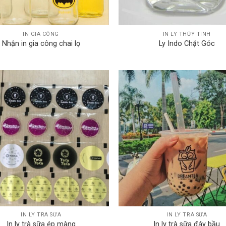
IN GIA CÔNG
IN LY THỦY TINH
Nhận in gia công chai lọ
Ly Indo Chặt Góc
IN LY TRÀ SỮA
IN LY TRÀ SỮA
In ly trà sữa ép màng
In ly trà sữa đáy bầu