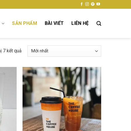
Ụ
SẢN PHẨM
BÀI VIẾT
LIÊN HỆ
hị 7 kết quả