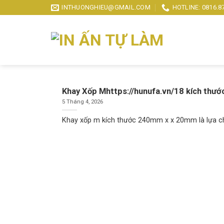
Skip
INTHUONGHIEU@GMAIL.COM
HOTLINE: 0816.8
to
content
Khay Xốp Mhttps://hunufa.vn/18 kích thước
5 Tháng 4, 2026
Khay xốp m kích thước 240mm x x 20mm là lựa chọ