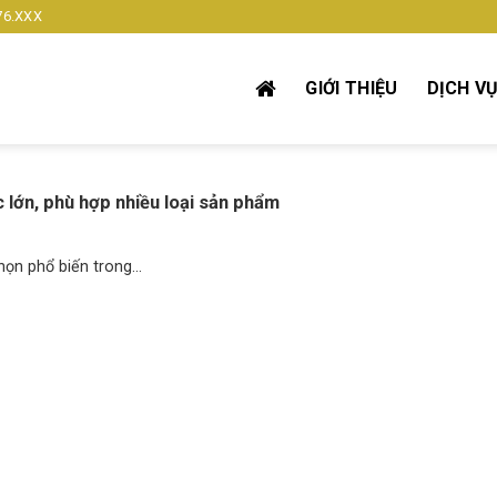
76.XXX
GIỚI THIỆU
DỊCH V
 lớn, phù hợp nhiều loại sản phẩm
n phổ biến trong...