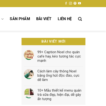
Ụ
SẢN PHẨM
BÀI VIẾT
LIÊN HỆ
BÀI VIẾT MỚI
99+ Caption Noel cho quán
cafe hay, kéo tương tác cực
mạnh
Cách làm cây thông Noel
bằng ống hút độc đáo, cực
dễ làm
10+ Mẫu thiết kế menu quán
trà sữa đẹp, hiện đại, dễ gây
ấn tượng