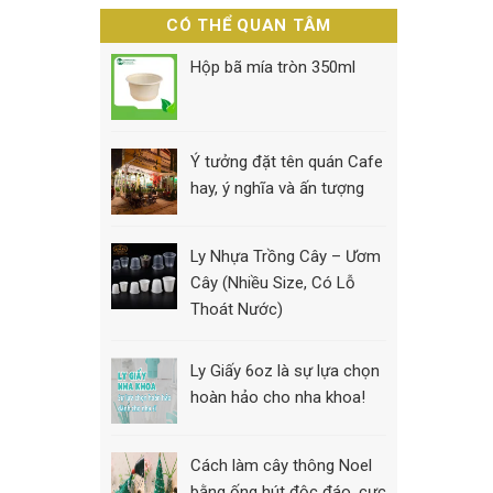
CÓ THỂ QUAN TÂM
Hộp bã mía tròn 350ml
Ý tưởng đặt tên quán Cafe
hay, ý nghĩa và ấn tượng
Ly Nhựa Trồng Cây – Ươm
Cây (Nhiều Size, Có Lỗ
Thoát Nước)
Ly Giấy 6oz là sự lựa chọn
hoàn hảo cho nha khoa!
Cách làm cây thông Noel
bằng ống hút độc đáo, cực