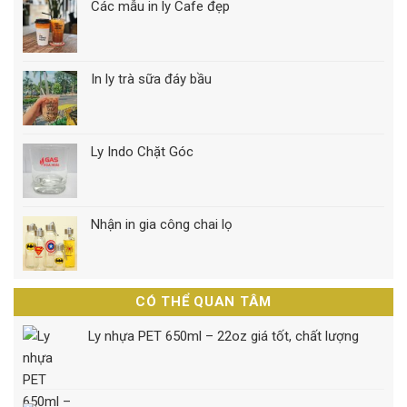
Các mẫu in ly Cafe đẹp
In ly trà sữa đáy bầu
Ly Indo Chặt Góc
Nhận in gia công chai lọ
CÓ THỂ QUAN TÂM
Ly nhựa PET 650ml – 22oz giá tốt, chất lượng