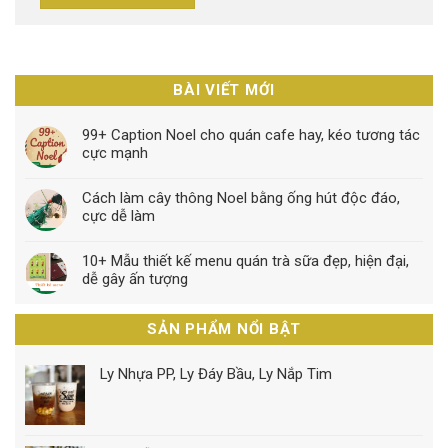
BÀI VIẾT MỚI
99+ Caption Noel cho quán cafe hay, kéo tương tác
cực mạnh
Cách làm cây thông Noel bằng ống hút độc đáo,
cực dễ làm
10+ Mẫu thiết kế menu quán trà sữa đẹp, hiện đại,
dễ gây ấn tượng
SẢN PHẨM NỔI BẬT
Ly Nhựa PP, Ly Đáy Bầu, Ly Nắp Tim