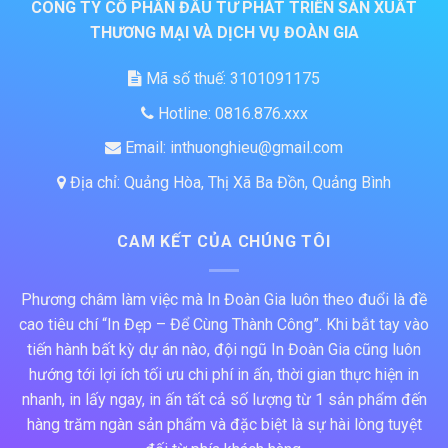
CÔNG TY CỔ PHẦN ĐẦU TƯ PHÁT TRIỂN SẢN XUẤT
THƯƠNG MẠI VÀ DỊCH VỤ ĐOÀN GIA
Mã số thuế: 3101091175
Hotline: 0816.876.xxx
Email: inthuonghieu@gmail.com
Địa chỉ: Quảng Hòa, Thị Xã Ba Đồn, Quảng Bình
CAM KẾT CỦA CHÚNG TÔI
Phương châm làm việc mà In Đoàn Gia luôn theo đuổi là đề
cao tiêu chí “In Đẹp – Để Cùng Thành Công”. Khi bắt tay vào
tiến hành bất kỳ dự án nào, đội ngũ In Đoàn Gia cũng luôn
hướng tới lợi ích tối ưu chi phí in ấn, thời gian thực hiện in
nhanh, in lấy ngay, in ấn tất cả số lượng từ 1 sản phẩm đến
hàng trăm ngàn sản phẩm và đặc biệt là sự hài lòng tuyệt