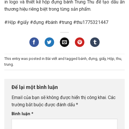
in logo và thiết kế hộp đựng bánh Trung Thu để tạo dấu ấn
thương hiệu riêng biệt trong từng sản phẩm.
#Hộp #giấy #đựng #bánh #trung #thu1775321447
This entry was posted in
Bài viết
and tagged
bánh
,
đựng
,
giấy
,
Hộp
,
thu
,
trung
.
Để lại một bình luận
Email của bạn sẽ không được hiển thị công khai.
Các
trường bắt buộc được đánh dấu
*
Bình luận
*