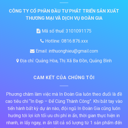
CÔNG TY CỔ PHẦN ĐẦU TƯ PHÁT TRIỂN SẢN XUẤT
THƯƠNG MẠI VÀ DỊCH VỤ ĐOÀN GIA
Mã số thuế: 3101091175
Hotline: 0816.876.xxx
Email: inthuonghieu@gmail.com
Địa chỉ: Quảng Hòa, Thị Xã Ba Đồn, Quảng Bình
CAM KẾT CỦA CHÚNG TÔI
Phương châm làm việc mà In Đoàn Gia luôn theo đuổi là đề
cao tiêu chí “In Đẹp – Để Cùng Thành Công”. Khi bắt tay vào
tiến hành bất kỳ dự án nào, đội ngũ In Đoàn Gia cũng luôn
hướng tới lợi ích tối ưu chi phí in ấn, thời gian thực hiện in
nhanh, in lấy ngay, in ấn tất cả số lượng từ 1 sản phẩm đến