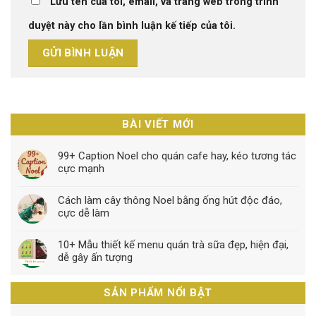
Lưu tên của tôi, email, và trang web trong trình
duyệt này cho lần bình luận kế tiếp của tôi.
BÀI VIẾT MỚI
99+ Caption Noel cho quán cafe hay, kéo tương tác
cực mạnh
Cách làm cây thông Noel bằng ống hút độc đáo,
cực dễ làm
10+ Mẫu thiết kế menu quán trà sữa đẹp, hiện đại,
dễ gây ấn tượng
SẢN PHẨM NỔI BẬT