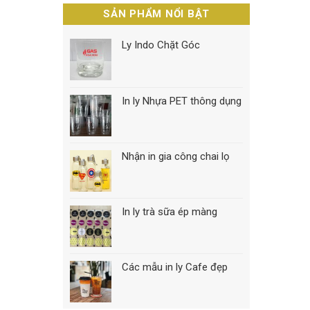
SẢN PHẨM NỔI BẬT
Ly Indo Chặt Góc
In ly Nhựa PET thông dụng
Nhận in gia công chai lọ
In ly trà sữa ép màng
Các mẫu in ly Cafe đẹp