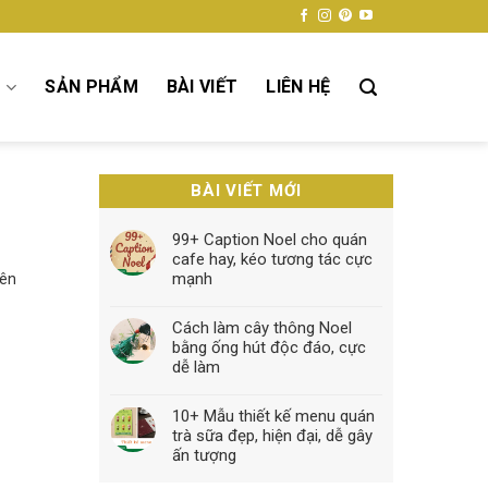
Ụ
SẢN PHẨM
BÀI VIẾT
LIÊN HỆ
BÀI VIẾT MỚI
99+ Caption Noel cho quán
cafe hay, kéo tương tác cực
mạnh
yên
Cách làm cây thông Noel
bằng ống hút độc đáo, cực
dễ làm
10+ Mẫu thiết kế menu quán
trà sữa đẹp, hiện đại, dễ gây
ấn tượng