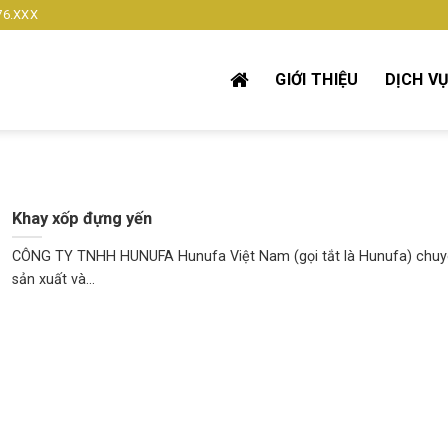
76.XXX
GIỚI THIỆU
DỊCH V
Khay xốp đựng yến
CÔNG TY TNHH HUNUFA Hunufa Việt Nam (gọi tắt là Hunufa) chu
sản xuất và...