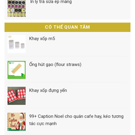
In ly trà sữa ép màng
CÓ THỂ QUAN TÂM
Khay xốp m5
Ống hút gạo (flour straws)
Khay xốp đựng yến
99+ Caption Noel cho quán cafe hay, kéo tương
tác cực mạnh