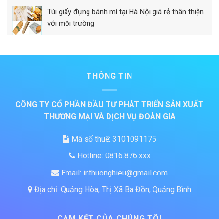
Túi giấy đựng bánh mì tại Hà Nội giá rẻ thân thiện
với môi trường
THÔNG TIN
CÔNG TY CỔ PHẦN ĐẦU TƯ PHÁT TRIỂN SẢN XUẤT
THƯƠNG MẠI VÀ DỊCH VỤ ĐOÀN GIA
Mã số thuế: 3101091175
Hotline: 0816.876.xxx
Email: inthuonghieu@gmail.com
Địa chỉ: Quảng Hòa, Thị Xã Ba Đồn, Quảng Bình
CAM KẾT CỦA CHÚNG TÔI