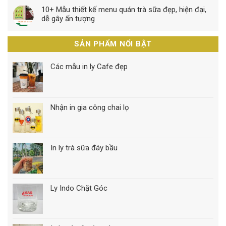
10+ Mẫu thiết kế menu quán trà sữa đẹp, hiện đại,
dễ gây ấn tượng
SẢN PHẨM NỔI BẬT
Các mẫu in ly Cafe đẹp
Nhận in gia công chai lọ
In ly trà sữa đáy bầu
Ly Indo Chặt Góc