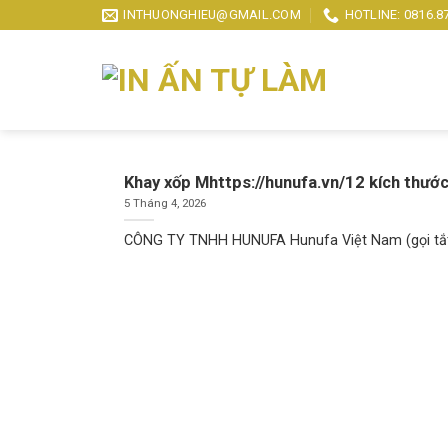
Skip
INTHUONGHIEU@GMAIL.COM
HOTLINE: 0816.8
to
content
Khay xốp Mhttps://hunufa.vn/12 kích thước
5 Tháng 4, 2026
CÔNG TY TNHH HUNUFA Hunufa Việt Nam (gọi tắt l