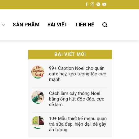
Ụ
SẢN PHẨM
BÀI VIẾT
LIÊN HỆ
BÀI VIẾT MỚI
99+ Caption Noel cho quán
cafe hay, kéo tương tác cực
mạnh
Cách làm cây thông Noel
bằng ống hút độc đáo, cực
dễ làm
10+ Mẫu thiết kế menu quán
trà sữa đẹp, hiện đại, dễ gây
ấn tượng