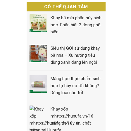
CÓ THỂ QUAN TÂM
Khay bã mía phân hủy sinh
học: Phân biệt 2 dòng phổ
biến
Siêu thị GO! sử dụng khay
bã mía – Xu hướng tiêu
dùng xanh đang lên ngôi
Màng bọc thực phẩm sinh
học tự hủy có tốt không?
Dùng loại nào tốt
Khay xốp
mhttps://hunufa.vn/16
trắng đen uy tín, chất
lượng tại Hunufa