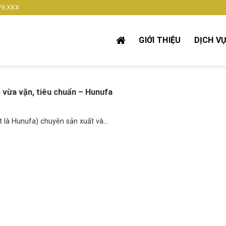
76.XXX
GIỚI THIỆU
DỊCH V
 vừa vặn, tiêu chuẩn – Hunufa
à Hunufa) chuyên sản xuất và...