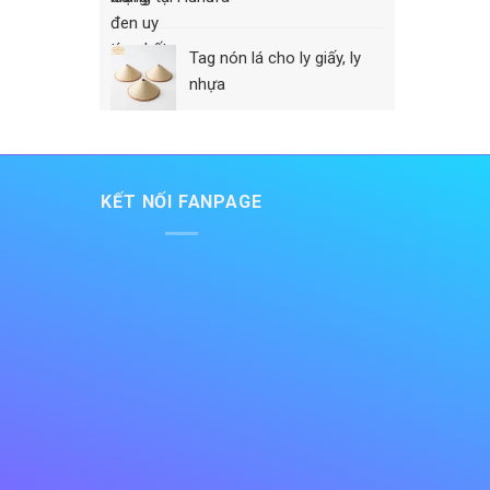
Tag nón lá cho ly giấy, ly
nhựa
KẾT NỐI FANPAGE