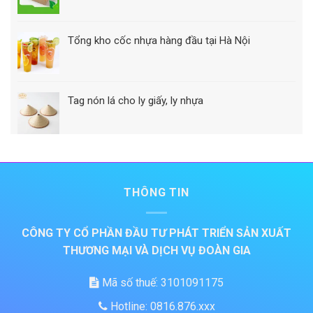
Tổng kho cốc nhựa hàng đầu tại Hà Nội
Tag nón lá cho ly giấy, ly nhựa
THÔNG TIN
CÔNG TY CỔ PHẦN ĐẦU TƯ PHÁT TRIỂN SẢN XUẤT
THƯƠNG MẠI VÀ DỊCH VỤ ĐOÀN GIA
Mã số thuế: 3101091175
Hotline: 0816.876.xxx