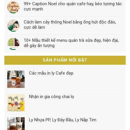
99+ Caption Noel cho quán cafe hay, kéo tương tác
cực mạnh
Cách làm cây thông Noel bằng ống hút độc đáo,
cực dễ làm
10+ Mẫu thiết kế menu quán trà sữa đẹp, hiện đại,
dễ gây ấn tượng
SẢN PHẨM NỔI BẬT
Các mẫu in ly Cafe đẹp
Nhận in gia công chai lọ
Ly Nhựa PP, Ly Đáy Bầu, Ly Nắp Tim