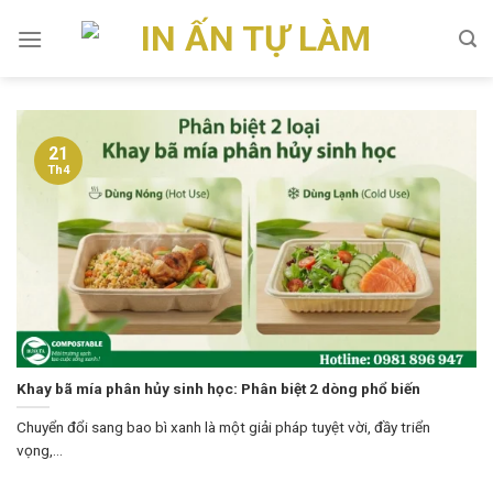
Skip
to
content
21
Th4
Khay bã mía phân hủy sinh học: Phân biệt 2 dòng phổ biến
Chuyển đổi sang bao bì xanh là một giải pháp tuyệt vời, đầy triển
vọng,...