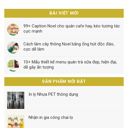
BÀI VIẾT MỚI
99+ Caption Noel cho quán cafe hay, kéo tương tác
cực mạnh
Cách làm cây thông Noel bằng ống hút độc đáo,
cực dễ làm
10+ Mẫu thiết kế menu quán trà sữa đẹp, hiện đại,
dễ gây ấn tượng
SẢN PHẨM NỔI BẬT
In ly Nhựa PET thông dụng
Nhận in gia công chai lọ