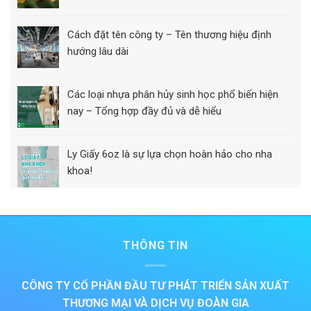
Cách đặt tên công ty – Tên thương hiệu định
hướng lâu dài
Các loại nhựa phân hủy sinh học phổ biến hiện
nay – Tổng hợp đầy đủ và dễ hiểu
Ly Giấy 6oz là sự lựa chọn hoàn hảo cho nha
khoa!
THÔNG TIN
CÔNG TY CỔ PHẦN ĐẦU TƯ PHÁT TRIỂN SẢN XUẤT
THƯƠNG MẠI VÀ DỊCH VỤ ĐOÀN GIA