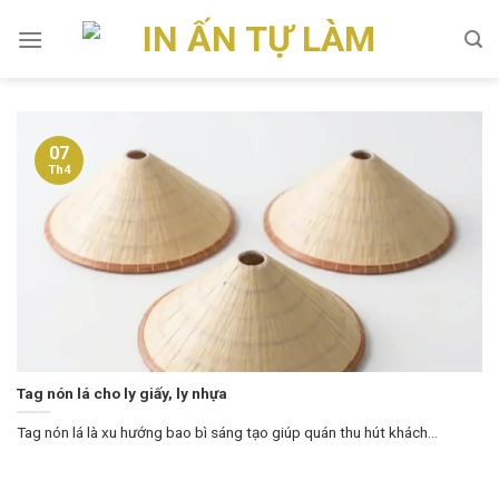
Skip
to
content
07
Th4
Tag nón lá cho ly giấy, ly nhựa
Tag nón lá là xu hướng bao bì sáng tạo giúp quán thu hút khách...